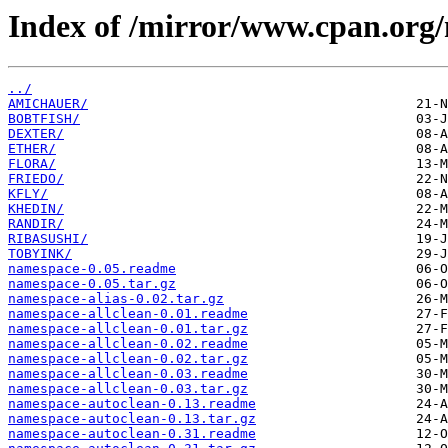
Index of /mirror/www.cpan.org
../
AMICHAUER/
BOBTFISH/
DEXTER/
ETHER/
FLORA/
FRIEDO/
KFLY/
KHEDIN/
RANDIR/
RIBASUSHI/
TOBYINK/
namespace-0.05.readme
namespace-0.05.tar.gz
namespace-alias-0.02.tar.gz
namespace-allclean-0.01.readme
namespace-allclean-0.01.tar.gz
namespace-allclean-0.02.readme
namespace-allclean-0.02.tar.gz
namespace-allclean-0.03.readme
namespace-allclean-0.03.tar.gz
namespace-autoclean-0.13.readme
namespace-autoclean-0.13.tar.gz
namespace-autoclean-0.31.readme