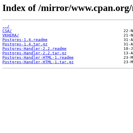
Index of /mirror/www.cpan.org
../
CSA/
VKHERA/
Postgres-1.4.readme
Postgres-1.4.tar.gz
Postgres-Handler-2.2.readme
Postgres-Handler-2.2.tar.gz
Postgres-Handler-HTML-1.readme
Postgres-Handler-HTML-1.tar.gz