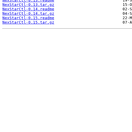
NexStarCtl-0.13.readme
NexStarCtl-0.13.tar.gz
NexStarCtl-0.14.readme
NexStarCtl-0.14.tar.gz
NexStarCtl-0.15.readme
NexStarCtl-0.15.tar.gz