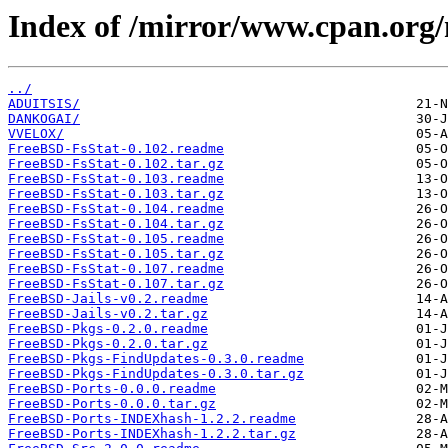
Index of /mirror/www.cpan.org
../
ADUITSIS/
DANKOGAI/
VVELOX/
FreeBSD-FsStat-0.102.readme
FreeBSD-FsStat-0.102.tar.gz
FreeBSD-FsStat-0.103.readme
FreeBSD-FsStat-0.103.tar.gz
FreeBSD-FsStat-0.104.readme
FreeBSD-FsStat-0.104.tar.gz
FreeBSD-FsStat-0.105.readme
FreeBSD-FsStat-0.105.tar.gz
FreeBSD-FsStat-0.107.readme
FreeBSD-FsStat-0.107.tar.gz
FreeBSD-Jails-v0.2.readme
FreeBSD-Jails-v0.2.tar.gz
FreeBSD-Pkgs-0.2.0.readme
FreeBSD-Pkgs-0.2.0.tar.gz
FreeBSD-Pkgs-FindUpdates-0.3.0.readme
FreeBSD-Pkgs-FindUpdates-0.3.0.tar.gz
FreeBSD-Ports-0.0.0.readme
FreeBSD-Ports-0.0.0.tar.gz
FreeBSD-Ports-INDEXhash-1.2.2.readme
FreeBSD-Ports-INDEXhash-1.2.2.tar.gz