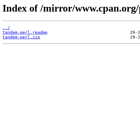
Index of /mirror/www.cpan.org/
../
tandem-perl.readme
tandem-perl.zip