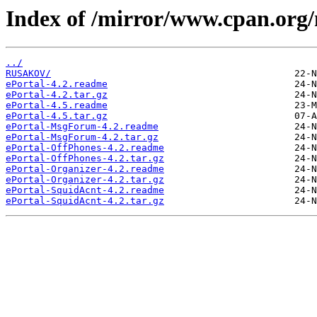
Index of /mirror/www.cpan.org
../
RUSAKOV/
ePortal-4.2.readme
ePortal-4.2.tar.gz
ePortal-4.5.readme
ePortal-4.5.tar.gz
ePortal-MsgForum-4.2.readme
ePortal-MsgForum-4.2.tar.gz
ePortal-OffPhones-4.2.readme
ePortal-OffPhones-4.2.tar.gz
ePortal-Organizer-4.2.readme
ePortal-Organizer-4.2.tar.gz
ePortal-SquidAcnt-4.2.readme
ePortal-SquidAcnt-4.2.tar.gz