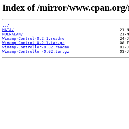
Index of /mirror/www.cpan.or
../
MAIA/
MUENALAN/
Winamp-Control-0.2.1.readme
Winamp-Control-0.2.1.tar.gz
Winamp-Controller-0.02.readme
Winamp-Controller-0.02.tar.gz