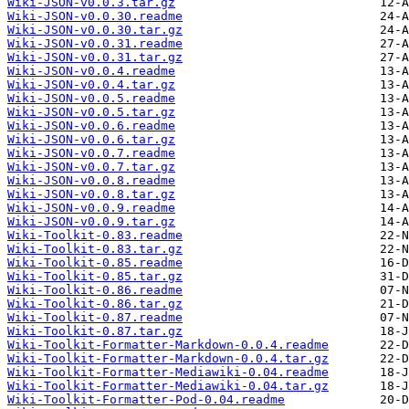
Wiki-JSON-v0.0.3.tar.gz
Wiki-JSON-v0.0.30.readme
Wiki-JSON-v0.0.30.tar.gz
Wiki-JSON-v0.0.31.readme
Wiki-JSON-v0.0.31.tar.gz
Wiki-JSON-v0.0.4.readme
Wiki-JSON-v0.0.4.tar.gz
Wiki-JSON-v0.0.5.readme
Wiki-JSON-v0.0.5.tar.gz
Wiki-JSON-v0.0.6.readme
Wiki-JSON-v0.0.6.tar.gz
Wiki-JSON-v0.0.7.readme
Wiki-JSON-v0.0.7.tar.gz
Wiki-JSON-v0.0.8.readme
Wiki-JSON-v0.0.8.tar.gz
Wiki-JSON-v0.0.9.readme
Wiki-JSON-v0.0.9.tar.gz
Wiki-Toolkit-0.83.readme
Wiki-Toolkit-0.83.tar.gz
Wiki-Toolkit-0.85.readme
Wiki-Toolkit-0.85.tar.gz
Wiki-Toolkit-0.86.readme
Wiki-Toolkit-0.86.tar.gz
Wiki-Toolkit-0.87.readme
Wiki-Toolkit-0.87.tar.gz
Wiki-Toolkit-Formatter-Markdown-0.0.4.readme
Wiki-Toolkit-Formatter-Markdown-0.0.4.tar.gz
Wiki-Toolkit-Formatter-Mediawiki-0.04.readme
Wiki-Toolkit-Formatter-Mediawiki-0.04.tar.gz
Wiki-Toolkit-Formatter-Pod-0.04.readme