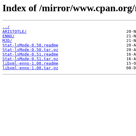
Index of /mirror/www.cpan.org
../
ARISTOTLE/
ENNO/
MJD/
Stat-lsMode-0.50.readme
Stat-lsMode-0.50.tar.gz
Stat-lsMode-0.51.readme
Stat-lsMode-0.51.tar.gz
libxml-enno-1.00.readme
libxml-enno-1.00.tar.gz