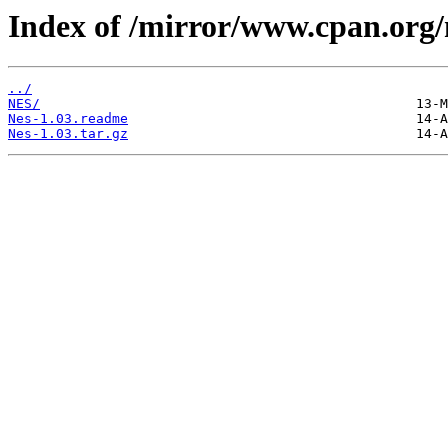
Index of /mirror/www.cpan.org
../
NES/
Nes-1.03.readme
Nes-1.03.tar.gz