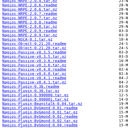
Nagios-NRPE-2.0.4.tar.gz
Nagios-NRPE-2.0.6.readme
Nagios-NRPE-2.0.6.tar.gz
Nagios-NRPE-2.0.7.readme
Nagios-NRPE-2.0.7.tar.gz
Nagios-NRPE-2.0.8.readme
Nagios-NRPE-2.0.8.tar.gz
Nagios-NRPE-2.0.9.readme
Nagios-NRPE-2.0.9.tar.gz
Nagios-NSCA-0.1.tar.gz
Nagios-Object-0.21.20.readme
Nagios-Object-0.21.20.tar.gz
Nagios-Passive-v0.3.5.readme
Nagios-Passive-v0.3.5.tar.gz
Nagios-Passive-v0.3.6.readme
Nagios-Passive-v0.3.6.tar.gz
Nagios-Passive-v0.4.0.readme
Nagios-Passive-v0.4.0.tar.gz
Nagios-Passive-v0.4.1.readme
Nagios-Passive-v0.4.1.tar.gz
Nagios-Plugin-0.36.readme
Nagios-Plugin-0.36.tar.gz
Nagios-Plugin-0.990000.tar.gz
Nagios-Plugin-0.990001.tar.gz
Nagios-Plugin-Beanstalk-0.04.tar.gz
Nagios-Plugin-ByGmond-0.01.readme
Nagios-Plugin-ByGmond-0.01.tar.gz
Nagios-Plugin-ByGmond-0.02.readme
Nagios-Plugin-ByGmond-0.02.tar.gz
Nagios-Plugin-ByGmond-0.04.readme