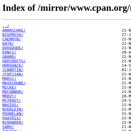
Index of /mirror/www.cpan.org
../
AMARSCHKE/
BIGPRESH/
CHENRYN/
DATA/
DOUGDUDE/
DUNCS/
GBARR/
HOPCROFTS/
HORSHACK/
JLMARTIN/
JTOPJIAN/
MARCC/
MAXSCHUBE/
MICKE/
MOCONNOR/
MRDVT/
MSTROUT/
NAGIOS/
NIERLEIN/
PDONELAN/
QUATRIX/
RCROWDER/
SAMV/