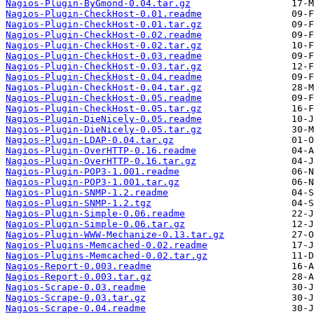
Nagios-Plugin-ByGmond-0.04.tar.gz
Nagios-Plugin-CheckHost-0.01.readme
Nagios-Plugin-CheckHost-0.01.tar.gz
Nagios-Plugin-CheckHost-0.02.readme
Nagios-Plugin-CheckHost-0.02.tar.gz
Nagios-Plugin-CheckHost-0.03.readme
Nagios-Plugin-CheckHost-0.03.tar.gz
Nagios-Plugin-CheckHost-0.04.readme
Nagios-Plugin-CheckHost-0.04.tar.gz
Nagios-Plugin-CheckHost-0.05.readme
Nagios-Plugin-CheckHost-0.05.tar.gz
Nagios-Plugin-DieNicely-0.05.readme
Nagios-Plugin-DieNicely-0.05.tar.gz
Nagios-Plugin-LDAP-0.04.tar.gz
Nagios-Plugin-OverHTTP-0.16.readme
Nagios-Plugin-OverHTTP-0.16.tar.gz
Nagios-Plugin-POP3-1.001.readme
Nagios-Plugin-POP3-1.001.tar.gz
Nagios-Plugin-SNMP-1.2.readme
Nagios-Plugin-SNMP-1.2.tgz
Nagios-Plugin-Simple-0.06.readme
Nagios-Plugin-Simple-0.06.tar.gz
Nagios-Plugin-WWW-Mechanize-0.13.tar.gz
Nagios-Plugins-Memcached-0.02.readme
Nagios-Plugins-Memcached-0.02.tar.gz
Nagios-Report-0.003.readme
Nagios-Report-0.003.tar.gz
Nagios-Scrape-0.03.readme
Nagios-Scrape-0.03.tar.gz
Nagios-Scrape-0.04.readme