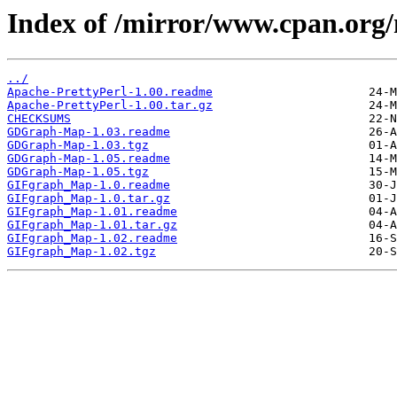
Index of /mirror/www.cpan.or
../
Apache-PrettyPerl-1.00.readme
Apache-PrettyPerl-1.00.tar.gz
CHECKSUMS
GDGraph-Map-1.03.readme
GDGraph-Map-1.03.tgz
GDGraph-Map-1.05.readme
GDGraph-Map-1.05.tgz
GIFgraph_Map-1.0.readme
GIFgraph_Map-1.0.tar.gz
GIFgraph_Map-1.01.readme
GIFgraph_Map-1.01.tar.gz
GIFgraph_Map-1.02.readme
GIFgraph_Map-1.02.tgz