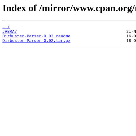
Index of /mirror/www.cpan.org
../
JABRA/
Dirbuster-Parser-0.02.readme
Dirbuster-Parser-0.02.tar.gz