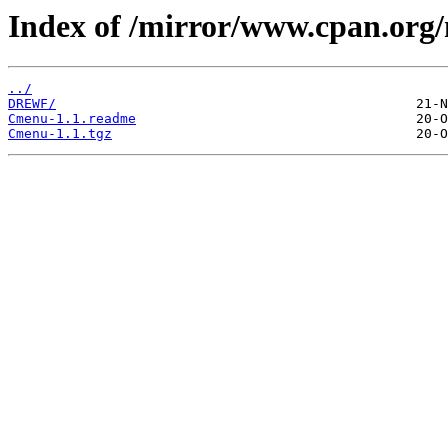
Index of /mirror/www.cpan.or
../
DREWF/
Cmenu-1.1.readme
Cmenu-1.1.tgz