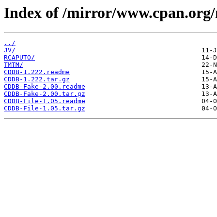
Index of /mirror/www.cpan.or
../
JV/
RCAPUTO/
TMTM/
CDDB-1.222.readme
CDDB-1.222.tar.gz
CDDB-Fake-2.00.readme
CDDB-Fake-2.00.tar.gz
CDDB-File-1.05.readme
CDDB-File-1.05.tar.gz