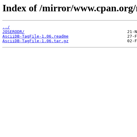
Index of /mirror/www.cpan.org
../
JOSERODR/
AsciiDB-TagFile-1.06.readme
AsciiDB-TagFile-1.06.tar.gz