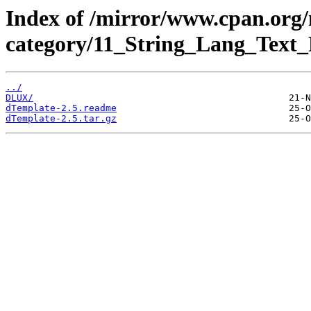
Index of /mirror/www.cpan.org
category/11_String_Lang_Text_
../
DLUX/
dTemplate-2.5.readme
dTemplate-2.5.tar.gz