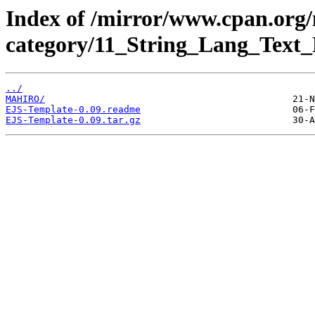
Index of /mirror/www.cpan.org
category/11_String_Lang_Text_
../
MAHIRO/
EJS-Template-0.09.readme
EJS-Template-0.09.tar.gz