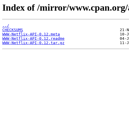
Index of /mirror/www.cpan.org
../
CHECKSUMS
WWW-Netflix-API-0.12.meta
WWW-Netflix-API-0.12.readme
WWW-Netflix-API-0.12.tar.gz