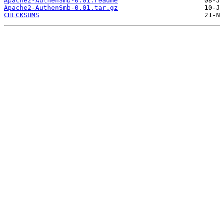
Apache2-AuthenSmb-0.01.readme
Apache2-AuthenSmb-0.01.tar.gz
CHECKSUMS