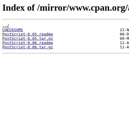
Index of /mirror/www.cpan.or
../
CHECKSUMS
PostScript-0.05.readme
PostScript-0.05.tar.gz
PostScript-0.06.readme
PostScript-0.06.tar.gz