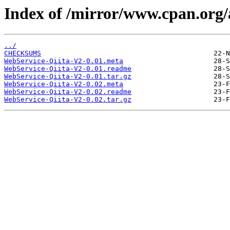
Index of /mirror/www.cpan.org
../
CHECKSUMS
WebService-Qiita-V2-0.01.meta
WebService-Qiita-V2-0.01.readme
WebService-Qiita-V2-0.01.tar.gz
WebService-Qiita-V2-0.02.meta
WebService-Qiita-V2-0.02.readme
WebService-Qiita-V2-0.02.tar.gz