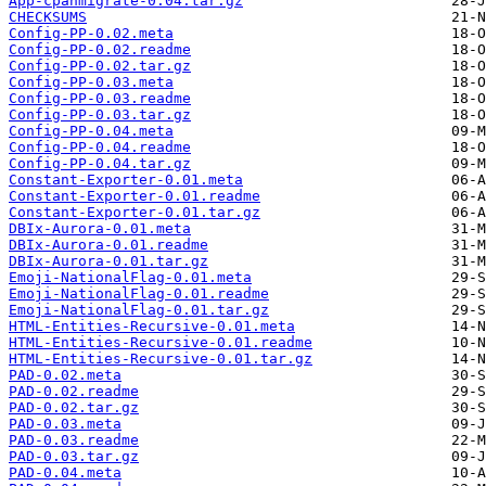
App-cpanmigrate-0.04.tar.gz
CHECKSUMS
Config-PP-0.02.meta
Config-PP-0.02.readme
Config-PP-0.02.tar.gz
Config-PP-0.03.meta
Config-PP-0.03.readme
Config-PP-0.03.tar.gz
Config-PP-0.04.meta
Config-PP-0.04.readme
Config-PP-0.04.tar.gz
Constant-Exporter-0.01.meta
Constant-Exporter-0.01.readme
Constant-Exporter-0.01.tar.gz
DBIx-Aurora-0.01.meta
DBIx-Aurora-0.01.readme
DBIx-Aurora-0.01.tar.gz
Emoji-NationalFlag-0.01.meta
Emoji-NationalFlag-0.01.readme
Emoji-NationalFlag-0.01.tar.gz
HTML-Entities-Recursive-0.01.meta
HTML-Entities-Recursive-0.01.readme
HTML-Entities-Recursive-0.01.tar.gz
PAD-0.02.meta
PAD-0.02.readme
PAD-0.02.tar.gz
PAD-0.03.meta
PAD-0.03.readme
PAD-0.03.tar.gz
PAD-0.04.meta