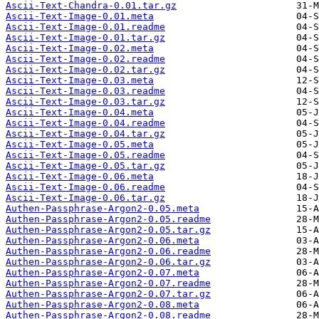
Ascii-Text-Chandra-0.01.tar.gz
Ascii-Text-Image-0.01.meta
Ascii-Text-Image-0.01.readme
Ascii-Text-Image-0.01.tar.gz
Ascii-Text-Image-0.02.meta
Ascii-Text-Image-0.02.readme
Ascii-Text-Image-0.02.tar.gz
Ascii-Text-Image-0.03.meta
Ascii-Text-Image-0.03.readme
Ascii-Text-Image-0.03.tar.gz
Ascii-Text-Image-0.04.meta
Ascii-Text-Image-0.04.readme
Ascii-Text-Image-0.04.tar.gz
Ascii-Text-Image-0.05.meta
Ascii-Text-Image-0.05.readme
Ascii-Text-Image-0.05.tar.gz
Ascii-Text-Image-0.06.meta
Ascii-Text-Image-0.06.readme
Ascii-Text-Image-0.06.tar.gz
Authen-Passphrase-Argon2-0.05.meta
Authen-Passphrase-Argon2-0.05.readme
Authen-Passphrase-Argon2-0.05.tar.gz
Authen-Passphrase-Argon2-0.06.meta
Authen-Passphrase-Argon2-0.06.readme
Authen-Passphrase-Argon2-0.06.tar.gz
Authen-Passphrase-Argon2-0.07.meta
Authen-Passphrase-Argon2-0.07.readme
Authen-Passphrase-Argon2-0.07.tar.gz
Authen-Passphrase-Argon2-0.08.meta
Authen-Passphrase-Argon2-0.08.readme