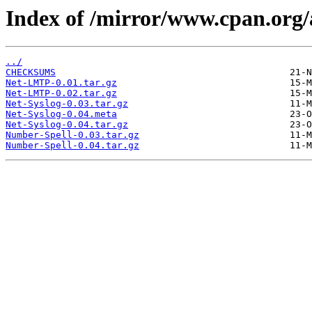
Index of /mirror/www.cpan.or
../
CHECKSUMS
Net-LMTP-0.01.tar.gz
Net-LMTP-0.02.tar.gz
Net-Syslog-0.03.tar.gz
Net-Syslog-0.04.meta
Net-Syslog-0.04.tar.gz
Number-Spell-0.03.tar.gz
Number-Spell-0.04.tar.gz