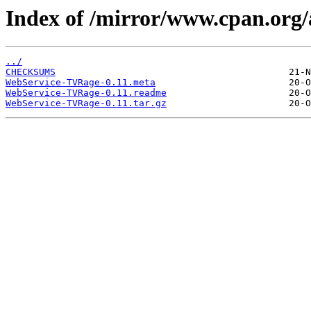
Index of /mirror/www.cpan.or
../
CHECKSUMS
WebService-TVRage-0.11.meta
WebService-TVRage-0.11.readme
WebService-TVRage-0.11.tar.gz