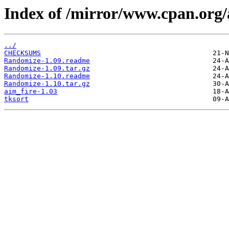
Index of /mirror/www.cpan.or
../
CHECKSUMS
Randomize-1.09.readme
Randomize-1.09.tar.gz
Randomize-1.10.readme
Randomize-1.10.tar.gz
aim_fire-1.03
tksort