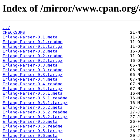
Index of /mirror/www.cpan.or
../
CHECKSUMS
Erlang-Parser-0.1.meta
Erlang-Parser-0.1.readme
Erlang-Parser-0.1.tar.gz
Erlang-Parser-0.2.meta
Erlang-Parser-0.2.readme
Erlang-Parser-0.2.tar.gz
Erlang-Parser-0.3.meta
Erlang-Parser-0.3.readme
Erlang-Parser-0.3.tar.gz
Erlang-Parser-0.4.meta
Erlang-Parser-0.4.readme
Erlang-Parser-0.4.tar.gz
Erlang-Parser-0.5.1.meta
Erlang-Parser-0.5.1.readme
Erlang-Parser-0.5.1.tar.gz
Erlang-Parser-0.5.2.meta
Erlang-Parser-0.5.2.readme
Erlang-Parser-0.5.2.tar.gz
Erlang-Parser-0.5.meta
Erlang-Parser-0.5.readme
Erlang-Parser-0.5.tar.gz
Erlang-Parser-0.6.meta