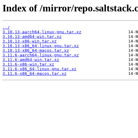
Index of /mirror/repo.saltstack.
../
3.10.13-aarch64-linux-gnu.tar.xz
3.10.13-amd64-win.tar.xz
3.10.13-x86-win.tar.xz
3.10.13-x86_64-linux-gnu.tar.xz
3.10.13-x86_64-macos.tar.xz
3.11.6-aarch64-linux-gnu.tar.xz
3.11.6-amd64-win.tar.xz
3.11.6-x86-win.tar.xz
3.11.6-x86_64-linux-gnu.tar.xz
3.11.6-x86_64-macos.tar.xz