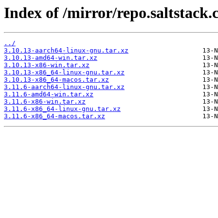
Index of /mirror/repo.saltstack.
../
3.10.13-aarch64-linux-gnu.tar.xz
3.10.13-amd64-win.tar.xz
3.10.13-x86-win.tar.xz
3.10.13-x86_64-linux-gnu.tar.xz
3.10.13-x86_64-macos.tar.xz
3.11.6-aarch64-linux-gnu.tar.xz
3.11.6-amd64-win.tar.xz
3.11.6-x86-win.tar.xz
3.11.6-x86_64-linux-gnu.tar.xz
3.11.6-x86_64-macos.tar.xz