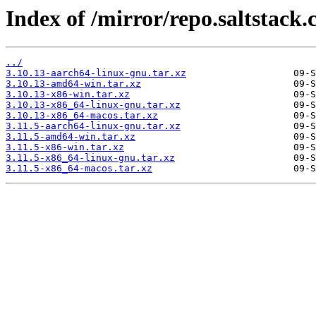
Index of /mirror/repo.saltstack.
../
3.10.13-aarch64-linux-gnu.tar.xz
3.10.13-amd64-win.tar.xz
3.10.13-x86-win.tar.xz
3.10.13-x86_64-linux-gnu.tar.xz
3.10.13-x86_64-macos.tar.xz
3.11.5-aarch64-linux-gnu.tar.xz
3.11.5-amd64-win.tar.xz
3.11.5-x86-win.tar.xz
3.11.5-x86_64-linux-gnu.tar.xz
3.11.5-x86_64-macos.tar.xz