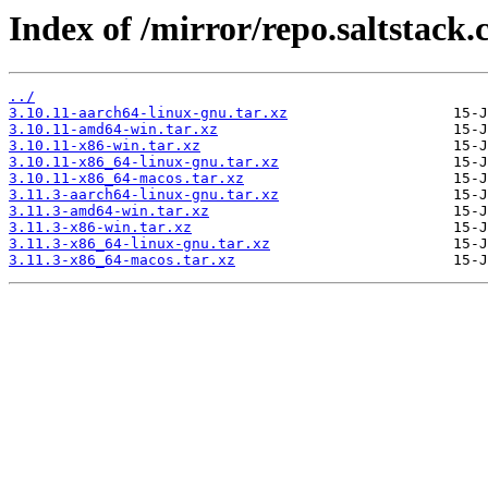
Index of /mirror/repo.saltstack.
../
3.10.11-aarch64-linux-gnu.tar.xz
3.10.11-amd64-win.tar.xz
3.10.11-x86-win.tar.xz
3.10.11-x86_64-linux-gnu.tar.xz
3.10.11-x86_64-macos.tar.xz
3.11.3-aarch64-linux-gnu.tar.xz
3.11.3-amd64-win.tar.xz
3.11.3-x86-win.tar.xz
3.11.3-x86_64-linux-gnu.tar.xz
3.11.3-x86_64-macos.tar.xz