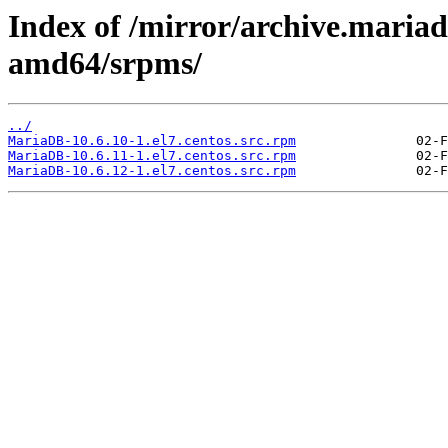
Index of /mirror/archive.maria
amd64/srpms/
../
MariaDB-10.6.10-1.el7.centos.src.rpm
MariaDB-10.6.11-1.el7.centos.src.rpm
MariaDB-10.6.12-1.el7.centos.src.rpm