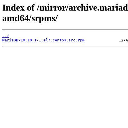
Index of /mirror/archive.maria
amd64/srpms/
../
MariaDB-10.10.1-1.el7.centos.src.rpm